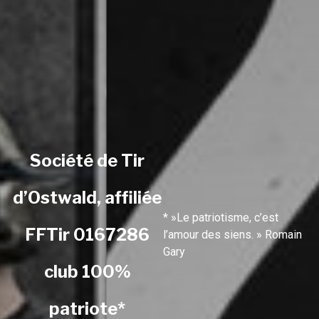
Société de Tir
d’Ostwald, affiliée
* »Le patriotisme, c’est
FFTir 0167286
l’amour des siens. » Romain
Gary
club 100%
patriote*